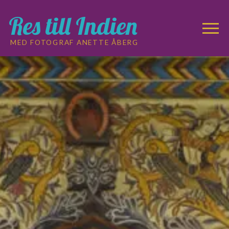
Res till Indien
MED FOTOGRAF ANETTE ÅBERG