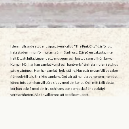
I den myllrande staden Jaipur, även kallad "The Pink City" därför att
hela staden innanför murarna är målad rosa. Där på en bakgata, inte
helt lätt att hitta. Ligger detta museum och bostad som tillhör Sarwan
Kumar. Här har han samlat konst och hantverk från hela Indien i ett hus
på tre våningar. Han har samlat i hela sitt liv. Huset är propp fyllt av saker
från golv till tak. En riktig samlare. Det går att handla av honom men det
känns inte som han vill göra sig av med sin konst. Och mitt i allt detta
bor han också med sin fru och hans son som också är delaktig i
verksamheten. Alla är välkomna att besöka museet.