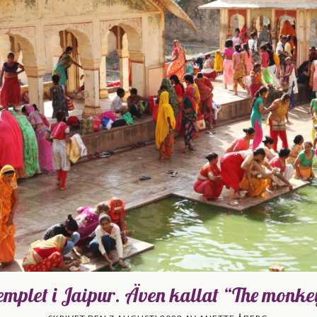
templet i Jaipur. Även kallat “The monke