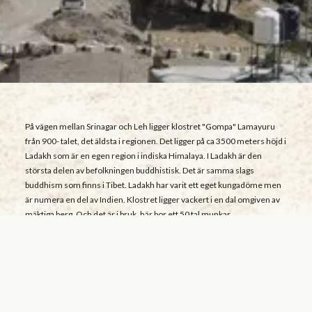
På vägen mellan Srinagar och Leh ligger klostret "Gompa" Lamayuru
från 900- talet, det äldsta i regionen. Det ligger på ca 3500 meters höjd i
Ladakh som är en egen region i indiska Himalaya. I Ladakh är den
största delen av befolkningen buddhistisk. Det är samma slags
buddhism som finns i Tibet. Ladakh har varit ett eget kungadöme men
är numera en del av Indien. Klostret ligger vackert i en dal omgiven av
mäktiga berg. Och det är i bruk, här bor ett 50 tal munkar.