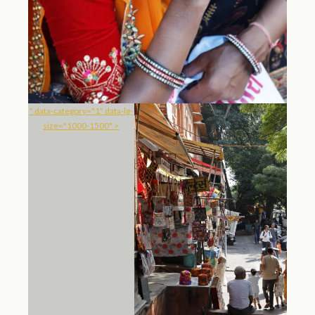
" data-category="1" data-lg-
size="1000-1500" >