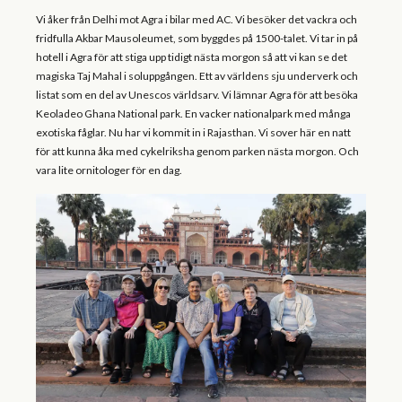
Vi åker från Delhi mot Agra i bilar med AC. Vi besöker det vackra och
fridfulla Akbar Mausoleumet, som byggdes på 1500-talet. Vi tar in på
hotell i Agra för att stiga upp tidigt nästa morgon så att vi kan se det
magiska Taj Mahal i soluppgången. Ett av världens sju underverk och
listat som en del av Unescos världsarv. Vi lämnar Agra för att besöka
Keoladeo Ghana National park. En vacker nationalpark med många
exotiska fåglar. Nu har vi kommit in i Rajasthan. Vi sover här en natt
för att kunna åka med cykelriksha genom parken nästa morgon. Och
vara lite ornitologer för en dag.