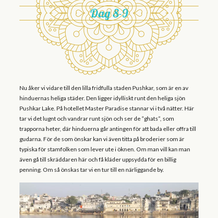
Dag 8-9
Nu åker vi vidare till den lilla fridfulla staden Pushkar, som är en av
hinduernas heliga städer. Den ligger idylliskt runt den heliga sjön
Pushkar Lake. På hotellet Master Paradise stannar vi i två nätter. Här
tar vi det lugnt och vandrar runt sjön och ser de ”ghats”, som
trapporna heter, där hinduerna går antingen för att bada eller offra till
gudarna. För de som önskar kan vi även titta på broderier som är
typiska för stamfolken som lever ute i öknen. Om man vill kan man
även gå till skräddaren här och få kläder uppsydda för en billig
penning. Om så önskas tar vi en tur till en närliggande by.