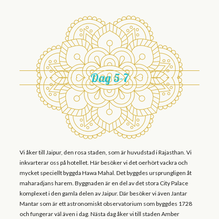
Dag 5-7
Vi åker till Jaipur, den rosa staden, som är huvudstad i Rajasthan. Vi
inkvarterar oss på hotellet. Här besöker vi det oerhört vackra och
mycket speciellt byggda Hawa Mahal. Det byggdes ursprungligen åt
maharadjans harem. Byggnaden är en del av det stora City Palace
komplexet i den gamla delen av Jaipur. Där besöker vi även Jantar
Mantar som är ett astronomiskt observatorium som byggdes 1728
och fungerar väl även i dag. Nästa dag åker vi till staden Amber