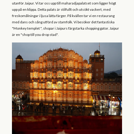
utanför Jaipur. Vi tar oss upp till maharadjapalatset som ligger högt
upp på en klippa. Detta palats är stilfullt och utsökt vackert, med
freskomålningar i ljusa lätta färger. På kvällen tar vi en restaurang
med dans och sång utförd av stamfolk. Vi besöker det fantastiska
"Monkey templet ", shopar i Jaipurs färgstarka shopping gator. Jaipur
är en "shop till you drop stad".