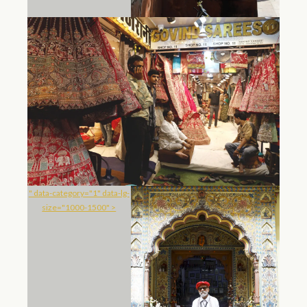
" data-category="1" data-lg-
size="1000-1500" >