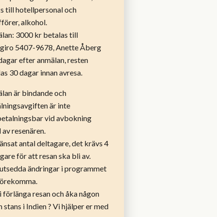
s till hotellpersonal och
förer, alkohol.
an: 3000 kr betalas till
giro 5407-9678, Anette Åberg
dagar efter anmälan, resten
as 30 dagar innan avresa.
lan är bindande och
ningsavgiften är inte
betalningsbar vid avbokning
 av resenären.
nsat antal deltagare, det krävs 4
gare för att resan ska bli av.
utsedda ändringar i programmet
förekomma.
ni förlänga resan och åka någon
 stans i Indien ? Vi hjälper er med