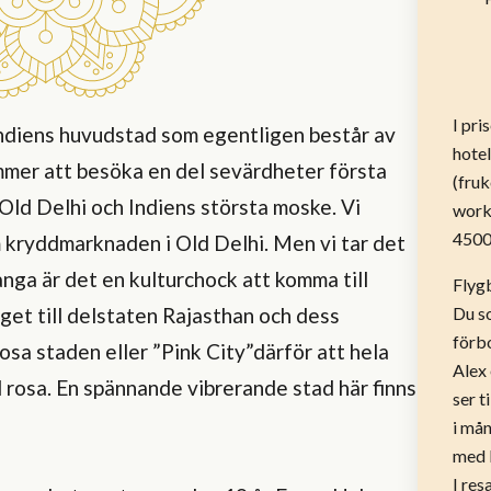
I pri
 Indiens huvudstad som egentligen består av
hotel
mmer att besöka en del sevärdheter första
(fru
ld Delhi och Indiens största moske. Vi
works
4500
 kryddmarknaden i Old Delhi. Men vi tar det
många är det en kulturchock att komma till
Flygb
tåget till delstaten Rajasthan och dess
Du s
förbo
osa staden eller ”Pink City”därför att hela
Alex 
 rosa. En spännande vibrerande stad här finns
ser t
i mån
med 
I res