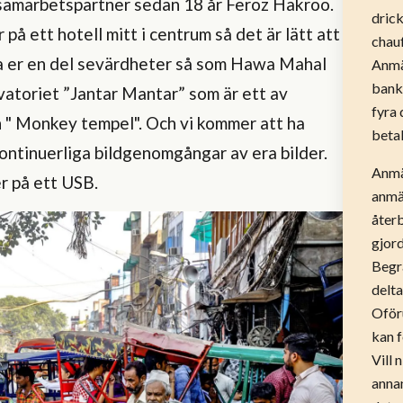
 samarbetspartner sedan 18 år Feroz Hakroo.
drick
or på ett hotell mitt i centrum så det är lätt att
chauf
isa er en del sevärdheter så som Hawa Mahal
Anmäl
bank
atoriet ”Jantar Mantar” som är ett av
fyra 
 " Monkey tempel". Och vi kommer att ha
betal
ontinuerliga bildgenomgångar av era bilder.
Anmä
r på ett USB.
anmäl
åter
gjord
Begrä
delta
Oför
kan 
Vill 
annan