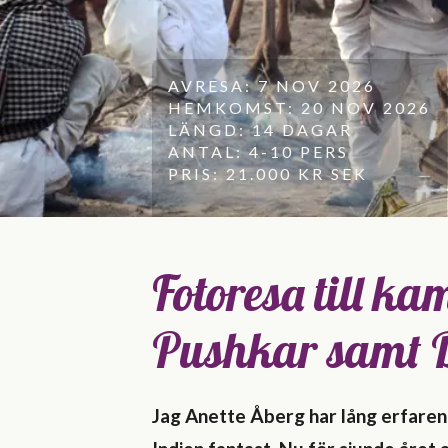
AVRESA: 7 NOV 2026
HEMKOMST: 20 NOV 2026
LÄNGD: 14 DAGAR
ANTAL: 4-10 PERS
PRIS: 21.000 KR SEK
Fotoresa till k
Pushkar samt D
Jag Anette Åberg har lång erfare