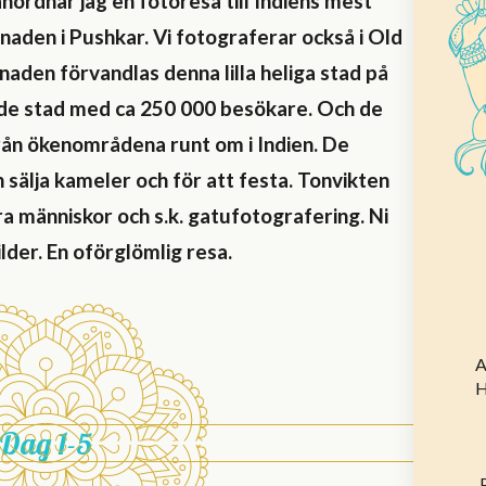
anordnar jag en fotoresa till Indiens mest
den i Pushkar. Vi fotograferar också i Old
aden förvandlas denna lilla heliga stad på
ande stad med ca 250 000 besökare. Och de
ån ökenområdena runt om i Indien. De
 sälja kameler och för att festa. Tonvikten
a människor och s.k. gatufotografering. Ni
lder. En oförglömlig resa.
Dag 1-5