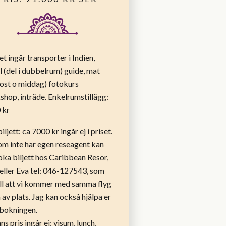
set ingår transporter i Indien,
l (del i dubbelrum) guide, mat
kost o middag) fotokurs
hop, inträde. Enkelrumstillägg:
 kr
iljett: ca 7000 kr ingår ej i priset.
om inte har egen reseagent kan
ka biljett hos Caribbean Resor,
eller Eva tel: 046-127543, som
ill att vi kommer med samma flyg
 av plats. Jag kan också hjälpa er
bokningen.
ans pris ingår ej: visum, lunch,