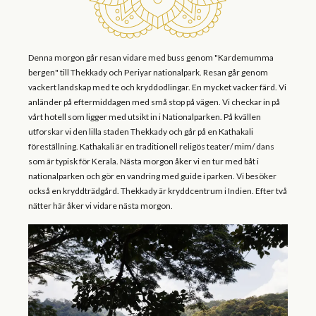
Denna morgon går resan vidare med buss genom "Kardemumma
bergen" till Thekkady och Periyar nationalpark. Resan går genom
vackert landskap med te och kryddodlingar. En mycket vacker färd. Vi
anländer på eftermiddagen med små stop på vägen. Vi checkar in på
vårt hotell som ligger med utsikt in i Nationalparken. På kvällen
utforskar vi den lilla staden Thekkady och går på en Kathakali
föreställning. Kathakali är en traditionell religös teater/ mim/ dans
som är typisk för Kerala. Nästa morgon åker vi en tur med båt i
nationalparken och gör en vandring med guide i parken. Vi besöker
också en kryddträdgård. Thekkady är kryddcentrum i Indien. Efter två
nätter här åker vi vidare nästa morgon.