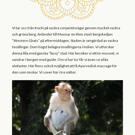
Vi tar oss från Kochi på vackra cerpentinvägar genom mycket vackra
och gröna berg. Anländer till Munnar en liten stad i bergskedjan
”Western Ghats” på eftermiddagen. Staden är omgärdad av vackra
teodlingar. Dom högst belägna teodlingarna i Indien. Vi utforskar
denna lilla med ganska ”busy” stad. Här besöker vi ett te-museet, vi
vandrar i bergen med guide. Om vi har tur får vi även se vilda
elefanter. Här finns också möjlighet att få Ayurvedisk massage för
den som önskar. Vi sover här i tre nätter.