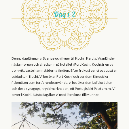
Dag 1-2
Denna dag lämnar vi Sverige och flyger till Kochi i Kerala. Vi anländer
nästa morgon och checkar in på hotellet i Fort Kochi. Kochi är en av
dom viktigaste hamnstäderna i Indien. Efter frukost ger vi oss ut på en
guidad tur i Kochi. Vi besöker Fort Kochi och ser dom Kinesiska
fiskenäten som fortfarande används, vi besöker den judiska delen
och dess synagoga, kryddmarknaden, ett Portugisiskt Palats m.m. Vi
sover i Kochi. Nästa dag åker vi med liten buss till Munnar.