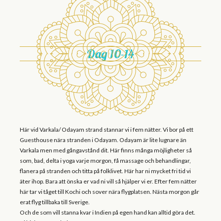
Dag 10-14
Här vid Varkala/ Odayam strand stannar vi i fem nätter. Vi bor på ett
Guesthouse nära stranden i Odayam. Odayam är lite lugnare än
Varkala men med gångavstånd dit. Här finns många möjligheter så
som, bad, delta i yoga varje morgon, få massage och behandlingar,
flanera på stranden och titta på folklivet. Här har ni mycket fri tid vi
äter ihop. Bara att önska er vad ni vill så hjälper vi er. Efter fem nätter
här tar vi tåget till Kochi och sover nära flygplatsen. Nästa morgon går
erat flyg tillbaka till Sverige.
Och de som vill stanna kvar i Indien på egen hand kan alltid göra det.