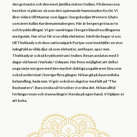
den grönaste och den mest jämlika staten i Indien. På denna resa
besöker vi platser så som den spännande hamnstaden Kochi. Vi
åker vidare till Munnar som ligger i bergskedjan Western Ghats
som även kallas Kardemummabergen. Här är bergen gröna av te
och kryddodlingar. Vi gör vandringar i bergen bland teodlingarna
med guide. Har vi tur får vi se vilda elefanter. Härifrån beger vi oss
till Thekkady och dess nationalpark Periyar som innehåller en stor
mångfald av vilda djur så som elefanter, antiloper, apor mm.
Thekkady är också kryddcentrum i Indien. Resan avslutas med 5
dagar vid havet i Varkala / Odayam. Här finns möjlighet att delta i
yoga varje morgon med den mycket duktiga yogaläraren Siva som
också undervisat i Sverige flera gånger. Ni kan gå på Ayurvediska
behandling, bada mm. Vi gör också en dagstur med båt på "The
Backwaters". Bara önska så försöker vi ordna det. Ni kan alltid
förlänga resan och stanna längre i Kerala på egen hand. Vi hjälper er
att boka.