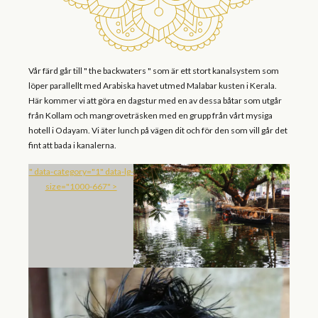
Vår färd går till " the backwaters " som är ett stort kanalsystem som
löper parallellt med Arabiska havet utmed Malabar kusten i Kerala.
Här kommer vi att göra en dagstur med en av dessa båtar som utgår
från Kollam och mangroveträsken med en grupp från vårt mysiga
hotell i Odayam. Vi äter lunch på vägen dit och för den som vill går det
fint att bada i kanalerna.
" data-category="1" data-lg-
size="1000-667" >