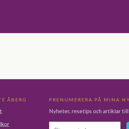
TE ÅBERG
PRENUMERERA PÅ MINA N
t
Nyheter, resetips och artiklar till
lkor